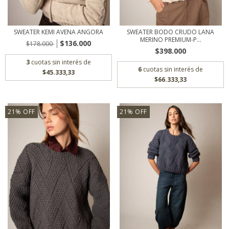
SWEATER KEMI AVENA ANGORA
SWEATER BODO CRUDO LANA
MERINO PREMIUM-P...
$136.000
$178.000
$398.000
3
cuotas sin interés de
6
cuotas sin interés de
$45.333,33
$66.333,33
21
%
OFF
21
%
OFF