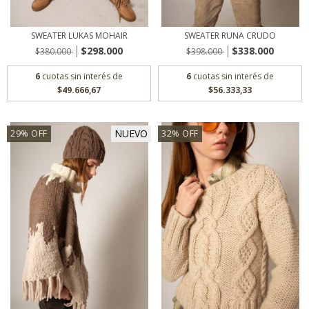
SWEATER LUKAS MOHAIR
SWEATER RUNA CRUDO
$298.000
$338.000
$380.000
$398.000
6
cuotas sin interés de
6
cuotas sin interés de
$49.666,67
$56.333,33
NUEVO
29
%
OFF
32
%
OFF