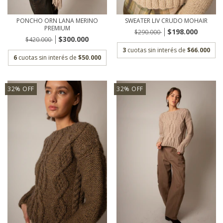
PONCHO ORN LANA MERINO
SWEATER LIV CRUDO MOHAIR
PREMIUM
$198.000
$290.000
$300.000
$420.000
3
cuotas sin interés de
$66.000
6
cuotas sin interés de
$50.000
32
%
OFF
32
%
OFF