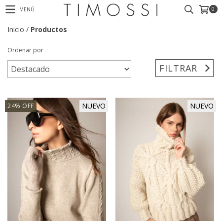
0
MENÚ
Inicio
/
Productos
Ordenar por
FILTRAR
NUEVO
NUEVO
24
%
OFF